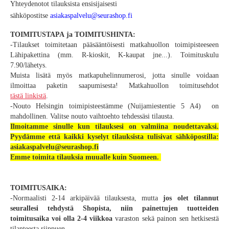
Yhteydenotot tilauksista ensisijaisesti
sähköpostitse
asiakaspalvelu@seurashop.fi
TOIMITUSTAPA ja TOIMITUSHINTA:
-Tilaukset toimitetaan pääsääntöisesti matkahuollon toimipisteeseen
Lähipakettina (mm. R-kioskit, K-kaupat jne...). Toimituskulu
7.90/lähetys.
Muista lisätä myös matkapuhelinnumerosi, jotta sinulle voidaan
ilmoittaa paketin saapumisesta! Matkahuollon toimitusehdot
tästä linkistä
.
-Nouto Helsingin toimipisteestämme (Nuijamiestentie 5 A4) on
mahdollinen. Valitse nouto vaihtoehto tehdessäsi tilausta.
Ilmoitamme sinulle kun tilauksesi on valmiina noudettavaksi.
Pyydämme että kaikki kyselyt tilauksista tulisivat sähköpostilla:
asiakaspalvelu@seurashop.fi
Emme toimita tilauksia muualle kuin Suomeen.
TOIMITUSAIKA:
-Normaalisti 2-14 arkipäivää tilauksesta,
mutta
jos olet tilannut
seurallesi tehdystä Shopista, niin painettujen tuotteiden
toimitusaika voi olla 2-4 viikkoa
varaston sekä painon sen hetkisestä
tilanteesta riippuen
.