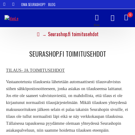
OMA SEURASHOP?
BLOG
0
Seurashop.fi toimitusehdot
SEURASHOP.FI TOIMITUSEHDOT
TILAUS- JA TOIMITUSEHDOT
Vastaanotetusta tilauksesta lähetetään automaattisesti tilausvahvistus
siihen sähköpostiosoitteeseen, jonka asiakas on tilaukseensa laittanut.
Jos ette ole saaneet vahvistusviestiä, on mahdollista, että tilaus ei ole
kirjautunut normaalisti tilausjärjestelmään. Mikäli tilauksen yhteydessä
maksusuorituksen jälkeen selain ei palaa takaisin Seurahopin sivuille, ei
tilaus ole tullut normaalisti läpi eikä se näy verkkokaupan tilauksissa.
Tällaisessa tapauksessa pyydämme olemaan yhteydessä Seurashopin
asiakaspalveluun, niin saamme hoidettua tilauksen eteenpäin.