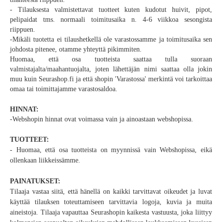
- Tilauksesta valmistettavat tuotteet kuten kudotut huivit, pipot,
pelipaidat tms. normaali toimitusaika n. 4-6 viikkoa sesongista
riippuen.
-Mikäli tuotetta ei tilaushetkellä ole varastossamme ja toimitusaika sen
johdosta pitenee, otamme yhteyttä pikimmiten.
Huomaa, että osa tuotteista saattaa tulla suoraan
valmistajalta/maahantuojalta, joten lähettäjän nimi saattaa olla jokin
muu kuin Seurashop.fi ja että shopin 'Varastossa' merkintä voi tarkoittaa
omaa tai toimittajamme varastosaldoa.
HINNAT:
-Webshopin hinnat ovat voimassa vain ja ainoastaan webshopissa.
TUOTTEET:
- Huomaa, että osa tuotteista on myynnissä vain Webshopissa, eikä
ollenkaan liikkeissämme.
PAINATUKSET:
Tilaaja vastaa siitä, että hänellä on kaikki tarvittavat oikeudet ja luvat
käyttää tilauksen toteuttamiseen tarvittavia logoja, kuvia ja muita
aineistoja. Tilaaja vapauttaa Seurashopin kaikesta vastuusta, joka liittyy