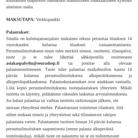
kolmansien osapuolten oikeuksien mahdolliseen loukkaamiseen kyseisen
aineiston osalta.
MAKSUTAPA:
Verkkopankki
Palautukset:
Sinulla on kuluttajansuojalain mukainen oikeus peruuttaa tilauksesi 14
vuorokauden kuluessa tilauksen vastaanottamisesta.
Peruutusilmoitukseen sinun tulee merkitä nimesi, osoitteesi, tilauspäivä,
tuote ja se tulee lähettää sähköpostilla osoitteeseen
asiakaspalvelu@seurashop.fi
tai
postitse alla olevaan
palautusosoitteeseen. Tuote tulee palauttaa matkahuollon kautta 14
päivän kuluessa peruutusilmoituksesta alkuperäiskunnossa ja
alkuperäispakkauksessa. Palautuskustannukset ovat asiakkaan vastuulla.
Liitä kopio peruutusilmoituksesta tuotepalautuksen yhteyteen. Mikäli
tuotetta on käytetty, pidätämme oikeuden laskuttaa arvonalennuksesta.
Jos haluat palauttaa tai vaihtaa tuotteita tarkistusajan jälkeen, ole
suoraan yhteydessä meihin. Palauttaessasi toimitetun tilauksen, liitä
siihen mukaan nimesi ja yhteystietosi sekä tilinumerosi rahojen
palautusta varten. Palautamme tuotteen hinnan
14 päivän
kuluessa
peruutusilmoituksen saapumisesta (emme palauta alkuperäistä
toimituskulua), mikäli tuote on palautettu tai se on todistettavasti