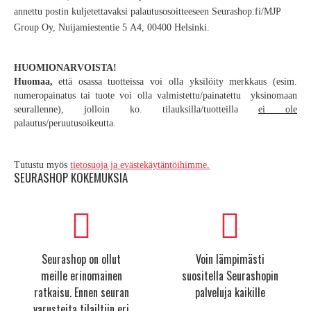
annettu postin kuljetettavaksi palautusosoitteeseen Seurashop.fi/MJP
Group Oy, Nuijamiestentie 5 A4, 00400 Helsinki.
HUOMIONARVOISTA!
Huomaa,
että osassa tuotteissa voi olla yksilöity merkkaus (esim.
numeropainatus tai tuote voi olla valmistettu/painatettu yksinomaan
seurallenne), jolloin ko. tilauksilla/tuotteilla
ei ole
palautus/peruutusoikeutta.
Tutustu myös
tietosuoja ja evästekäytäntöihimme.
SEURASHOP KOKEMUKSIA
Seurashop on ollut
Voin lämpimästi
meille erinomainen
suositella Seurashopin
ratkaisu. Ennen seuran
palveluja kaikille
varusteita tilailtiin eri