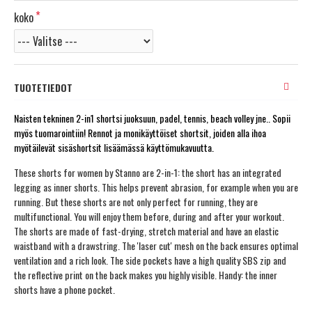
koko
TUOTETIEDOT
Naisten tekninen 2-in1 shortsi juoksuun, padel, tennis, beach volley jne.. Sopii
myös tuomarointiin! Rennot ja monikäyttöiset shortsit, joiden alla ihoa
myötäilevät sisäshortsit lisäämässä käyttömukavuutta.
These shorts for women by Stanno are 2-in-1: the short has an integrated
legging as inner shorts. This helps prevent abrasion, for example when you are
running. But these shorts are not only perfect for running, they are
multifunctional. You will enjoy them before, during and after your workout.
The shorts are made of fast-drying, stretch material and have an elastic
waistband with a drawstring. The 'laser cut' mesh on the back ensures optimal
ventilation and a rich look. The side pockets have a high quality SBS zip and
the reflective print on the back makes you highly visible. Handy: the inner
shorts have a phone pocket.