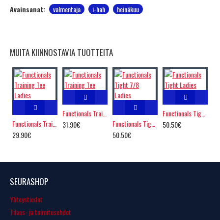
Avainsanat:
valmentaja
i-hah
heinäkuu
MUITA KIINNOSTAVIA TUOTTEITA
Functionals Training Tee
Functionals Tight Ladies
Functionals Training Tee Ladies
Functionals Tight 7/8 Ladies
31.90€
50.50€
29.90€
50.50€
SEURASHOP
Yhteystiedot
Tilaus- ja toimitusehdot