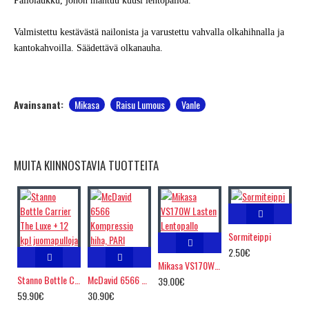
Pallolaukku, johon mahtuu kuusi lentopalloa.
Valmistettu kestävästä nailonista ja varustettu vahvalla olkahihnalla ja
kantokahvoilla. Säädettävä olkanauha.
Avainsanat:
Mikasa
Raisu Lumous
Vanle
MUITA KIINNOSTAVIA TUOTTEITA
Sormiteippi
2.50€
Mikasa VS170W Lasten Lentopallo
Stanno Bottle Carrier The Luxe + 12 kpl juomapulloja
McDavid 6566 Kompressio hiha, PARI
39.00€
59.90€
30.90€